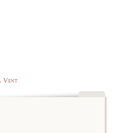
a Vent
Close