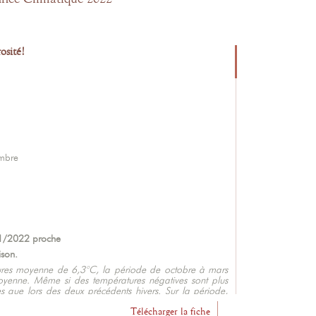
osité!
embre
1/2022 proche
ison.
ures moyenne de 6,3°C, la période de octobre à mars
oyenne. Même si des températures négatives sont plus
s que lors des deux précédents hivers. Sur la période,
ste le plus froid (-1°C en moyenne). Février contraste avec
eur (+2°C en moyenne).
Télécharger la fiche
L'abus d'alcool est dangereux pour la santé. A consommer avec modération.