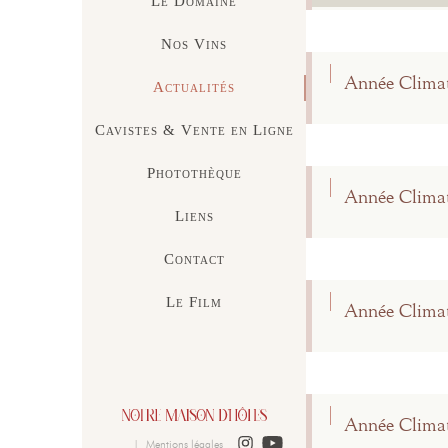
Le Domaine
Nos Vins
Année Climat
Actualités
Cavistes & Vente en Ligne
Photothèque
Année Climat
Liens
Contact
Le Film
Année Climat
Année Climat
|
Mentions légales