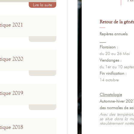
Lire la suite
Retour de la génér
ique 2021
Repères annuels
___
Lire la suite
Floraison :
du 20 au 26 Mai
ique 2020
Vendanges :
du 1er au 10 sept
Fin vinification :
Lire la suite
14 octobre
ique 2019
Climatologie
Automne-hiver 202
des normales de sa
Lire la suite
Avec des températ
se situe dans la m
régulièrement notée
ique 2018
c'est janvier qui re
son excès de douc